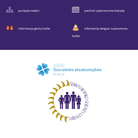
puslapio medis
įvertinti aptarnavimo kokybę
informacija gestų kalba
informacija lengvai suprantama
kalba
APIE MŪSŲ CENTRĄ