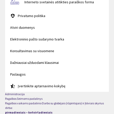
Interneto svetainės atitikties paraiškos forma
Privatumo politika
Atviri duomenys
Elektroninio pašto sudarymo tvarka
Konsultavimas su visuomene
Dažniausiai užduodami klausimai
Paslaugos
Įvertinkite aptarnavimo kokybę
Administracija
Pagalbos šeimoms padalinys
Pagalbos vaikams padalinio Darbo su globėjais (rūpintojais) ir įtėviais skyrius
dirba:
pirmadieniais – ketvirtadieniais