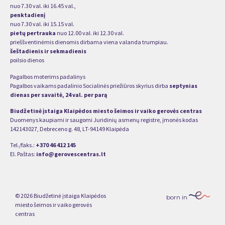
nuo 7.30 val. iki 16.45 val.,
penktadienį
nuo 7.30 val. iki 15.15 val.
pietų pertrauka
nuo 12.00 val. iki 12.30 val.
prieššventinėmis dienomis dirbama viena valanda trumpiau.
šeštadienis ir sekmadienis
poilsio dienos
Pagalbos moterims padalinys
Pagalbos vaikams padalinio Socialinės priežiūros skyrius dirba
septynias
dienas per savaitė, 24 val. per parą
Biudžetinė įstaiga Klaipėdos miesto šeimos ir vaiko gerovės centras
Duomenys kaupiami ir saugomi Juridinių asmenų registre, įmonės kodas
142143027, Debreceno g. 48, LT-94149 Klaipėda
Tel./faks.:
+370 46 412 145
El. Paštas:
info@gerovescentras.lt
© 2026 Biudžetinė įstaiga Klaipėdos
born in
miesto šeimos ir vaiko gerovės
centras