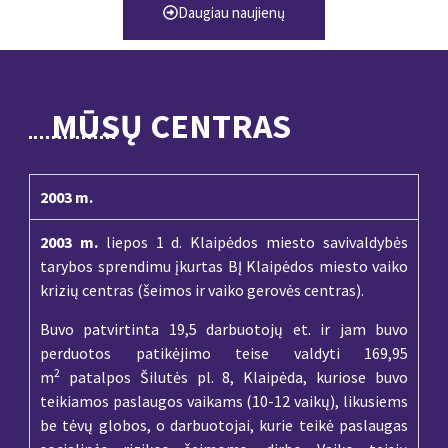
Daugiau naujienų
MŪSŲ CENTRAS
2003 m.
2003 m.
liepos 1 d. Klaipėdos miesto savivaldybės
tarybos sprendimu įkurtas BĮ Klaipėdos miesto vaiko
krizių centras (šeimos ir vaiko gerovės centras).
Buvo patvirtinta 19,5 darbuotojų et. ir jam buvo
perduotos patikėjimo teise valdyti 169,95
2
m
patalpos Šilutės pl. 8, Klaipėda, kuriose buvo
teikiamos paslaugos vaikams (10-12 vaikų), likusiems
be tėvų globos, o darbuotojai, kurie teikė paslaugas